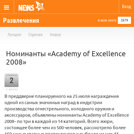
Вход
Развлечения
в мою ленту
2679
Лучшее
Горячее
Новое
Номинанты «Academy of Excellence
2008»
отметили
2
в архиве
В преддверие планируемого на 25 июля награждения
одной из самых значимых наград в индустрии
производства огнестрельного, холодного оружия и
аксессуаров, объявлены номинанты Academy of Excellence
2008– по три в каждой из 14 категорий. Всего жюри,
состоящее более чем из 500 человек, рассмотрело более
150 самых главных претендентов и выбрало из них 43