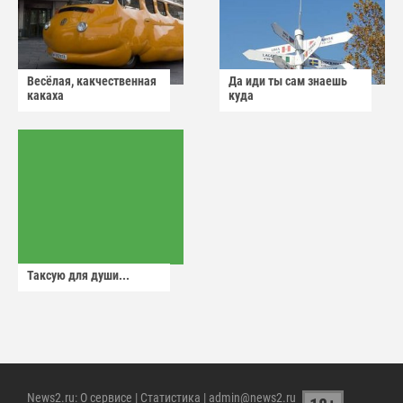
Весёлая, какчественная
Да иди ты сам знаешь
какаха
куда
Таксую для души...
News2.ru
:
О сервисе
|
Статистика
| admin@news2.ru