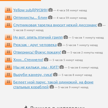
Yellow subДРИЗИН
23
— 4 часа 58 минут назад
Оптимисты... блин
22
— 4 часа 59 минут назад
Спутниковая тарелка вносит некий диссонанс
22
—
5 часов 0 минут назад
Ну вот, опять птичий грипп
22
— 5 часов 1 минуту назад
Рюкзак - друг человека
22
— 5 часов 1 минуту назад
Отвернись! Фокус покажу!
22
— 5 часов 2 минуты назад
Хмм...Стемнело!
22
— 5 часов 5 минут назад
Мы не кильки, мы - КИТ!
22
— 5 часов 6 минут назад
Выруби камеру, сука!
22
— 5 часов 8 минут назад
Белеет мой парус, такой одинокий, на фоне
22
стальных кораблей
— 5 часов 9 минут назад