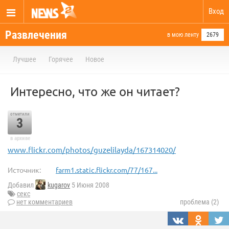
Вход
Развлечения
в мою ленту
2679
Лучшее
Горячее
Новое
Интересно, что же он читает?
отметили
3
в архиве
www.flickr.com/photos/guzelilayda/167314020/
Источник:
farm1.static.flickr.com/77/167...
Добавил
kugarov
5 Июня 2008
секс
нет комментариев
проблема (2)