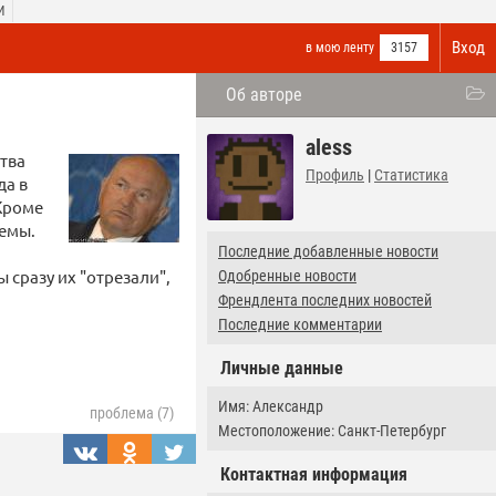
И
Вход
в мою ленту
3157
Об авторе
aless
ства
Профиль
|
Статистика
да в
Кроме
темы.
Последние добавленные новости
 сразу их "отрезали",
Одобренные новости
Френдлента последних новостей
Последние комментарии
Личные данные
Имя: Александр
проблема (7)
Местоположение: Санкт-Петербург
Контактная информация