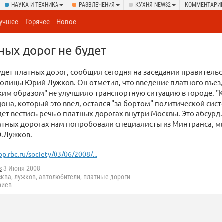
НАУКА И ТЕХНИКА
РАЗВЛЕЧЕНИЯ
КУХНЯ NEWS2
КОММЕНТАРИ
учшее
Горячее
Новое
ных дорог не будет
удет платных дорог, сообщил сегодня на заседании правитель
олицы Юрий Лужков. Он отметил, что введение платного въез
им образом" не улучшило транспортную ситуацию в городе. "
дона, который это ввел, остался "за бортом" политической сис
дет вестись речь о платных дорогах внутри Москвы. Это абсурд.
атных дорогах нам попробовали специалисты из Минтранса, мы
.Лужков.
op.rbc.ru/society/03/06/2008/...
s
3 Июня 2008
сква
,
лужков
,
автолюбители
,
платные дороги
риев