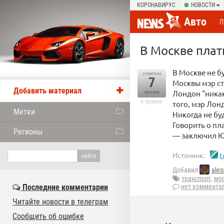
КОРОНАВИРУС
НОВОСТИ
Авто
Л
В Москве плат
В Москве не б
отметили
7
Москвы мэр ст
Добавить материал
Лондон "никак
человек
в архиве
того, мэр Лон
Метки
Никогда не бу
Говорить о пл
Регионы
— заключил Ю
Источник:
t
Добавил
ales
транспорт
,
мо
Последние комментарии
нет коммента
Читайте новости в телеграм
Сообщить об ошибке