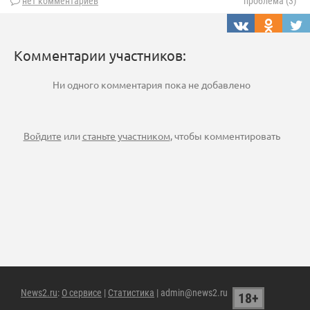
нет комментариев
проблема (3)
Комментарии участников:
Ни одного комментария пока не добавлено
Войдите
или
станьте участником
, чтобы комментировать
News2.ru
:
О сервисе
|
Статистика
| admin@news2.ru
18+