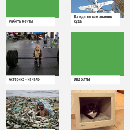
Да иди ты сам знаешь
Работа мечты
куда
Астерикс - начало
Вид Ялты