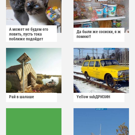
А может не будем его
Да были же сосиски, я ж
ловить, пусть тока
помню!!
поближе подойдет
Рай в шалаше
Yellow subДРИЗИН