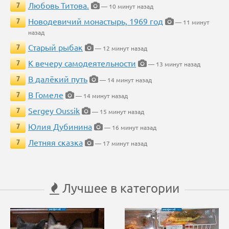
Любовь Титова.
7
— 10 минут назад
Новодевичий монастырь, 1969 год
7
— 11 минут
назад
Старый рыбак
7
— 12 минут назад
К вечеру самодеятельности
7
— 13 минут назад
В далёкий путь
7
— 14 минут назад
В Гомеле
7
— 14 минут назад
Sergey Oussik
7
— 15 минут назад
Юлия Дубинина
7
— 16 минут назад
Летняя сказка
7
— 17 минут назад
Лучшее в категории