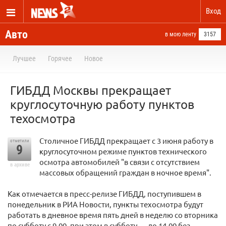
Вход
Авто
в мою ленту
3157
Лучшее
Горячее
Новое
ГИБДД Москвы прекращает
круглосуточную работу пунктов
техосмотра
Столичное ГИБДД прекращает с 3 июня работу в
отметили
9
круглосуточном режиме пунктов технического
осмотра автомобилей "в связи с отсутствием
в архиве
массовых обращений граждан в ночное время".
Как отмечается в пресс-релизе ГИБДД, поступившем в
понедельник в РИА Новости, пункты техосмотра будут
работать в дневное время пять дней в неделю со вторника
по субботу с 9.00, при этом в субботу — до 14.00 без