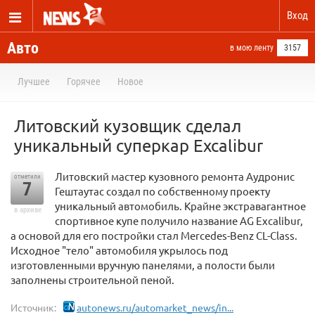
Вход
Авто
в мою ленту
3157
Лучшее
Горячее
Новое
Литовский кузовщик сделал
уникальный суперкар Excalibur
Литовский мастер кузовного ремонта Аудронис
отметили
7
Гештаутас создал по собственному проекту
уникальный автомобиль. Крайне экстравагантное
в архиве
спортивное купе получило название AG Excalibur,
а основой для его постройки стал Mercedes-Benz CL-Class.
Исходное "тело" автомобиля укрылось под
изготовленными вручную панелями, а полости были
заполнены строительной пеной.
Источник:
autonews.ru/automarket_news/in...