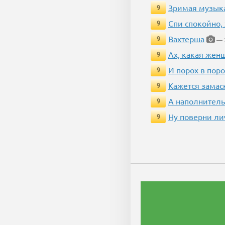
Зримая музык
9
Спи спокойно, 
9
Вахтерша
9
— 3
Ах, какая жен
9
И порох в поро
9
Кажется замас
9
А наполнитель
9
Ну поверни ли
9