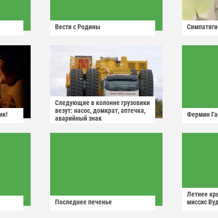
Вести с Родины
Симпатяги
Следующие в колонне грузовики
везут: насос, домкрат, аптечка,
ик!
Фермин Га
аварийный знак
Летнее кр
Последнее печенье
миссис Ву