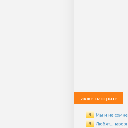
Также смотрите:
Мы и не сомне
9
Любят...навер
9