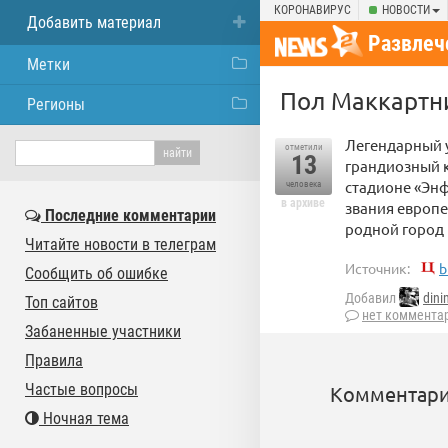
КОРОНАВИРУС
НОВОСТИ
Добавить материал
Развлеч
Метки
Пол Маккартни
Регионы
Легендарный у
отметили
13
грандиозный 
стадионе «Энф
человека
в архиве
звания европе
Последние комментарии
родной город 
Читайте новости в телеграм
Источник:
b
Сообщить об ошибке
Добавил
din
Топ сайтов
нет коммента
Забаненные участники
Правила
Частые вопросы
Комментари
Ночная тема