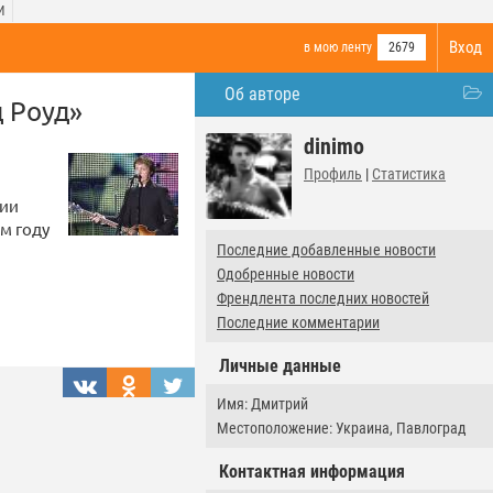
И
Вход
в мою ленту
2679
Об авторе
 Роуд»
dinimo
Профиль
|
Статистика
нии
м году
Последние добавленные новости
Одобренные новости
Френдлента последних новостей
Последние комментарии
Личные данные
Имя: Дмитрий
Местоположение: Украина, Павлоград
Контактная информация