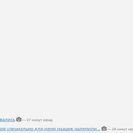
вались
— 27 минут назад
ное специально для меня мышек налепили...
— 28 минут на