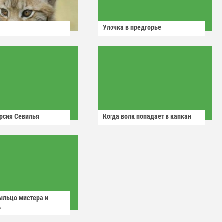
Улочка в предгорье
рсия Севилья
Когда волк попадает в капкан
ыльцо мистера и
д