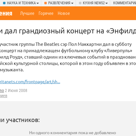
НАУКА И ТЕХНИКА
РАЗВЛЕЧЕНИЯ
КУХНЯ NEWS2
КОММЕНТАРИ
ения
Лучшее
Горячее
Новое
 дал грандиозный концерт на «Энфилд
частник группы The Beatles сэр Пол Маккартни дал в субботу
концерт на принадлежащем футбольному клубу «Ливерпуль»
илд Роуд», ставший одним из ключевых событий в празднова
йской культурной столицы, которой в этом году объявлен в это
музыканта.
ritanets.com/frontpage/art/sh...
imo
2 Июня 2008
риев
и участников:
Ни одного комментария пока не добавлено