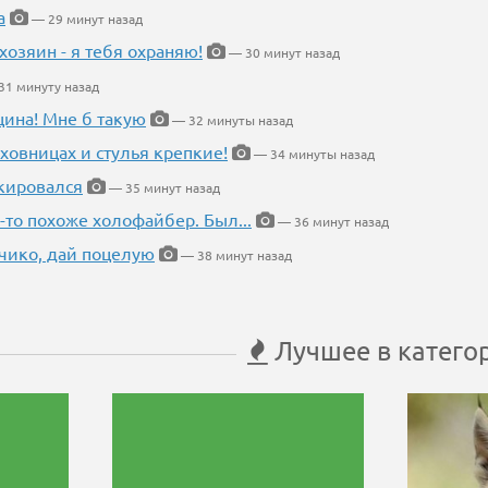
а
— 29 минут назад
хозяин - я тебя охраняю!
— 30 минут назад
1 минуту назад
щина! Мне б такую
— 32 минуты назад
ховницах и стулья крепкие!
— 34 минуты назад
кировался
— 35 минут назад
-то похоже холофайбер. Был...
— 36 минут назад
чико, дай поцелую
— 38 минут назад
Лучшее в катего