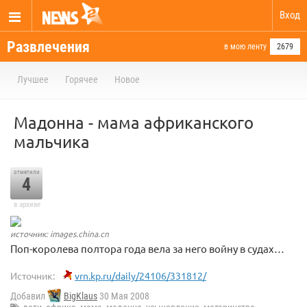
Вход
Развлечения
в мою ленту
2679
Лучшее
Горячее
Новое
Мадонна - мама африканского
мальчика
отметили
4
в архиве
источник: images.china.cn
Поп-королева полтора года вела за него войну в судах…
Источник:
vrn.kp.ru/daily/24106/331812/
Добавил
BigKlaus
30 Мая 2008