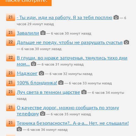
- Ты иди, иди на работу. Я за тебя посплю
21
— 6
часов 29 минут назад
Завалили
21
— 6 часов 30 минут назад
Дальше не поеду, чтобы не разрушать счастья
22
— 6 часов 30 минут назад
В глуши, во мраке заточенья, тянулись тихо дни
22
мои...
— 6 часов 31 минуту назад
Маджонг
21
— 6 часов 32 минуты назад
100% блондинка!
21
— 6 часов 33 минуты назад
Луч света в темном царстве
21
— 6 часов 34 минуты
назад
О качестве дорог, можно сообщить по этому
21
телефону
— 6 часов 35 минут назад
Техника безопасности?.. А-а-а... Нет, не слышали!
21
— 6 часов 36 минут назад