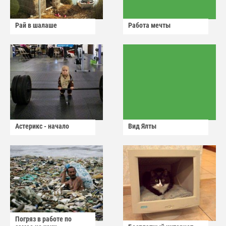
Рай в шалаше
Работа мечты
Астерикс - начало
Вид Ялты
Погряз в работе по