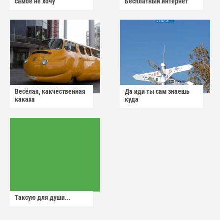
самое не хочу
Бесплатный интернет
Весёлая, какчественная
Да иди ты сам знаешь
какаха
куда
Таксую для души...