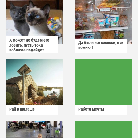
А может не будем его
Да были же сосиски, я ж
ловить, пусть тока
помню!!
поближе подойдет
Рай в шалаше
Работа мечты