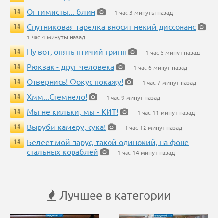
Оптимисты... блин
14
— 1 час 3 минуты назад
Спутниковая тарелка вносит некий диссонанс
14
—
1 час 4 минуты назад
Ну вот, опять птичий грипп
14
— 1 час 5 минут назад
Рюкзак - друг человека
14
— 1 час 6 минут назад
Отвернись! Фокус покажу!
14
— 1 час 7 минут назад
Хмм...Стемнело!
14
— 1 час 9 минут назад
Мы не кильки, мы - КИТ!
14
— 1 час 11 минут назад
Выруби камеру, сука!
14
— 1 час 12 минут назад
Белеет мой парус, такой одинокий, на фоне
14
стальных кораблей
— 1 час 14 минут назад
Лучшее в категории