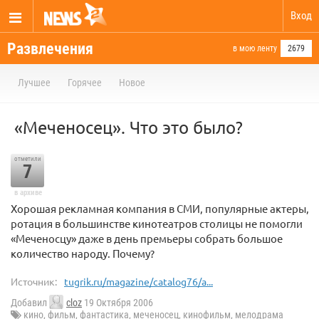
Вход
Развлечения
в мою ленту
2679
Лучшее
Горячее
Новое
«Меченосец». Что это было?
отметили
7
в архиве
Хорошая рекламная компания в СМИ, популярные актеры,
ротация в большинстве кинотеатров столицы не помогли
«Меченосцу» даже в день премьеры собрать большое
количество народу. Почему?
Источник:
tugrik.ru/magazine/catalog76/a...
Добавил
cloz
19 Октября 2006
кино
,
фильм
,
фантастика
,
меченосец
,
кинофильм
,
мелодрама