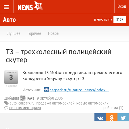
Вход
Авто
в мою ленту
3157
Лучшее
Горячее
Новое
T3 – трехколесный полицейский
скутер
Компания T3 Motion представила трехколесного
отметили
3
конкурента Segway – скутер T3
в архиве
Источник:
carpark.ru/ru/auto_news/index....
Добавил
iAAs
19 Октября 2006
auto
,
carpark.ru
,
продажа автомобилей
,
новые автомобили
нет комментариев
проблема (1)