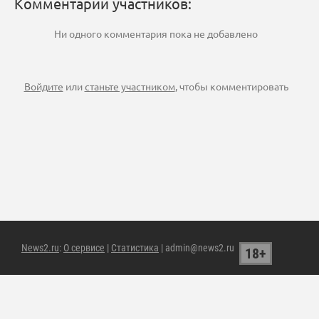
Комментарии участников:
Ни одного комментария пока не добавлено
Войдите
или
станьте участником
, чтобы комментировать
News2.ru
:
О сервисе
|
Статистика
| admin@news2.ru
18+