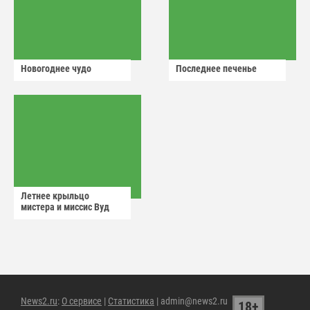
Новогоднее чудо
Последнее печенье
Летнее крыльцо
мистера и миссис Вуд
News2.ru
:
О сервисе
|
Статистика
| admin@news2.ru
18+