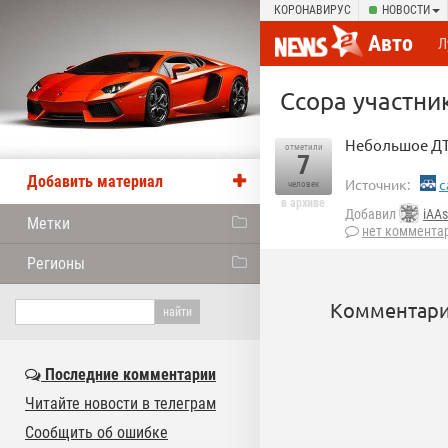
КОРОНАВИРУС
НОВОСТИ
Авто
Л
Ссора участни
Небольшое ДТ
отметили
7
Добавить материал
Источник:
c
человек
в архиве
Добавил
iAAs
Метки
нет коммента
Регионы
Комментари
Последние комментарии
Читайте новости в телеграм
Сообщить об ошибке