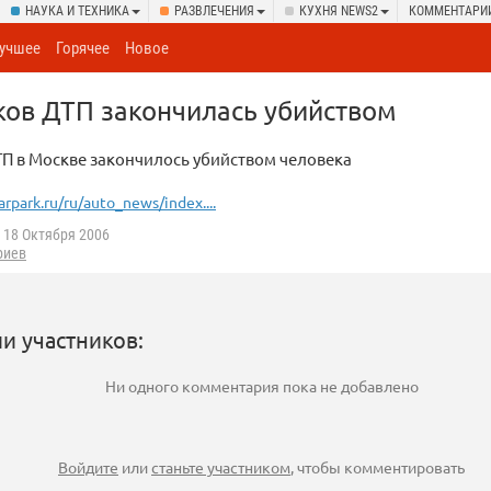
НАУКА И ТЕХНИКА
РАЗВЛЕЧЕНИЯ
КУХНЯ NEWS2
КОММЕНТАРИ
учшее
Горячее
Новое
ков ДТП закончилась убийством
П в Москве закончилось убийством человека
arpark.ru/ru/auto_news/index....
18 Октября 2006
риев
и участников:
Ни одного комментария пока не добавлено
Войдите
или
станьте участником
, чтобы комментировать