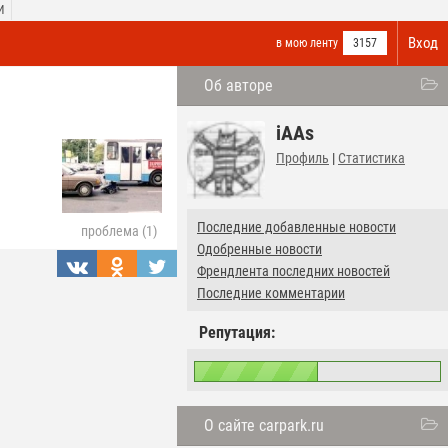
И
Вход
в мою ленту
3157
Об авторе
iAAs
Профиль
|
Статистика
Последние добавленные новости
проблема (1)
Одобренные новости
Френдлента последних новостей
Последние комментарии
Репутация:
О сайте carpark.ru