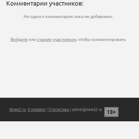
Комментарии участников:
Ни одного комментария пока не добавлено
Войдите
или
станьте участником
, чтобы комментировать
News2.ru
:
О сервисе
|
Статистика
| admin@news2.ru
18+