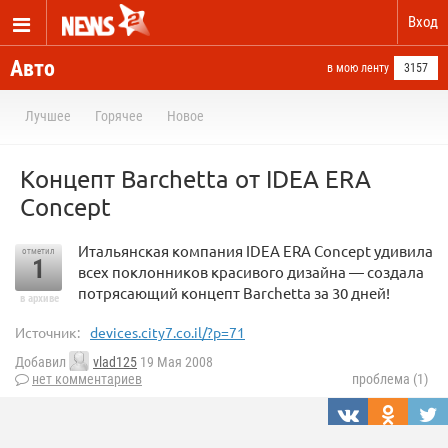
Вход
Авто
в мою ленту
3157
Лучшее
Горячее
Новое
Концепт Barchetta от IDEA ERA
Concept
Итальянская компания IDEA ERA Concept удивила
отметил
1
всех поклонников красивого дизайна — создала
потрясающий концепт Barchetta за 30 дней!
в архиве
Источник:
devices.city7.co.il/?p=71
Добавил
vlad125
19 Мая 2008
нет комментариев
проблема (1)