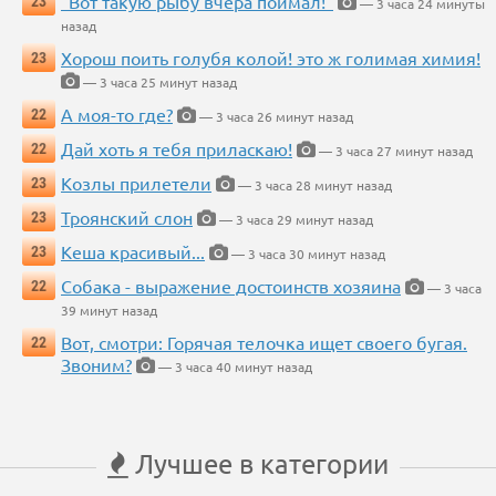
"Вот такую рыбу вчера поймал!"
23
— 3 часа 24 минуты
назад
Хорош поить голубя колой! это ж голимая химия!
23
— 3 часа 25 минут назад
А моя-то где?
22
— 3 часа 26 минут назад
Дай хоть я тебя приласкаю!
22
— 3 часа 27 минут назад
Козлы прилетели
23
— 3 часа 28 минут назад
Троянский слон
23
— 3 часа 29 минут назад
Кеша красивый...
23
— 3 часа 30 минут назад
Собака - выражение достоинств хозяина
22
— 3 часа
39 минут назад
Вот, смотри: Горячая телочка ищет своего бугая.
22
Звоним?
— 3 часа 40 минут назад
Лучшее в категории