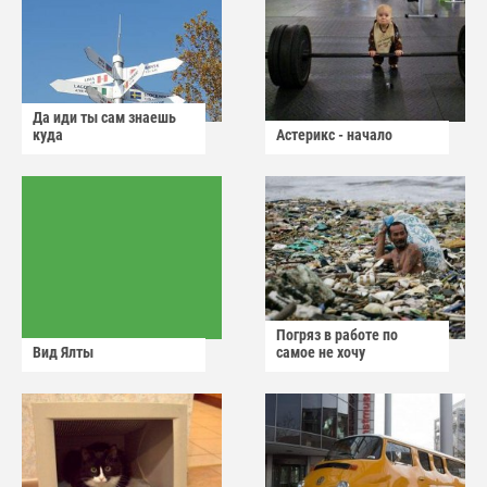
Да иди ты сам знаешь
куда
Астерикс - начало
Погряз в работе по
Вид Ялты
самое не хочу