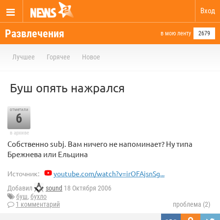
Вход
Развлечения
в мою ленту
2679
Лучшее
Горячее
Новое
Буш опять нажрался
отметили
6
в архиве
Собственно subj. Вам ничего не напоминает? Ну типа
Брежнева или Ельцина
Источник:
youtube.com/watch?v=irOFAjsnSg...
Добавил
sound
18 Октября 2006
буш
,
бухло
1 комментарий
проблема (2)