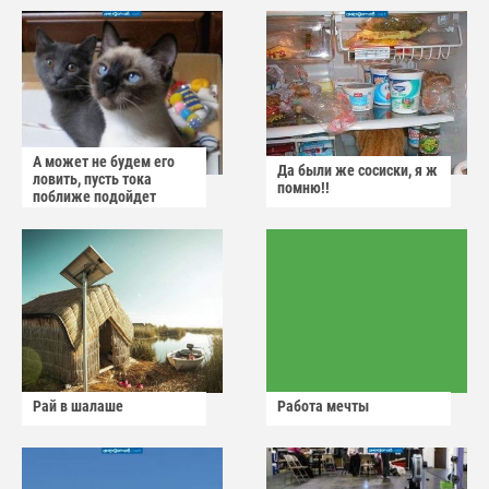
А может не будем его
Да были же сосиски, я ж
ловить, пусть тока
помню!!
поближе подойдет
Рай в шалаше
Работа мечты