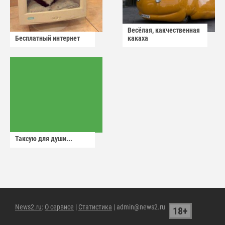
Весёлая, какчественная
Бесплатный интернет
какаха
Таксую для души...
News2.ru
:
О сервисе
|
Статистика
| admin@news2.ru
18+