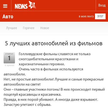
Вход
Авто
в мою ленту
3157
Лучшее
Горячее
Новое
5 лучших автомобилей из фильмов
Голливудские фильмы славятся не только
отметил
1
сногсшибательными красотками и
харизматичными героями.
в архиве
Очень часто в фильмах используются
автомобили.
Нет, не простые автомобили! Лучшие и самые прекрасные
автомобили на свете!
Они – главные участники погонь! В них происходит первый
поцелуй красавицы и красавчика.
Правда, в них порой убивают. А иногда даже взрывают.
Зачастую улетают с обрыва.