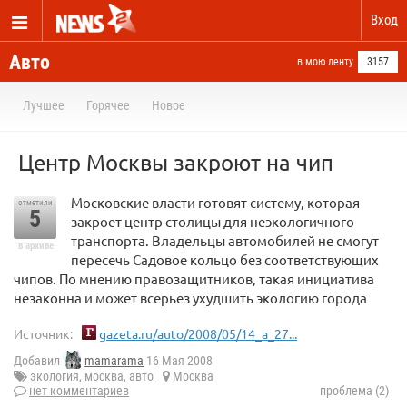
Вход
Авто
в мою ленту
3157
Лучшее
Горячее
Новое
Центр Москвы закроют на чип
Московские власти готовят систему, которая
отметили
5
закроет центр столицы для неэкологичного
транспорта. Владельцы автомобилей не смогут
в архиве
пересечь Садовое кольцо без соответствующих
чипов. По мнению правозащитников, такая инициатива
незаконна и может всерьез ухудшить экологию города
Источник:
gazeta.ru/auto/2008/05/14_a_27...
Добавил
mamarama
16 Мая 2008
экология
,
москва
,
авто
Москва
нет комментариев
проблема (2)