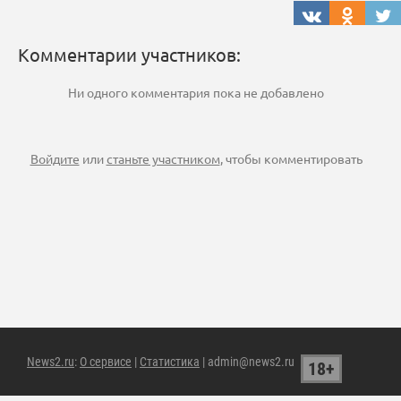
Комментарии участников:
Ни одного комментария пока не добавлено
Войдите
или
станьте участником
, чтобы комментировать
News2.ru
:
О сервисе
|
Статистика
| admin@news2.ru
18+