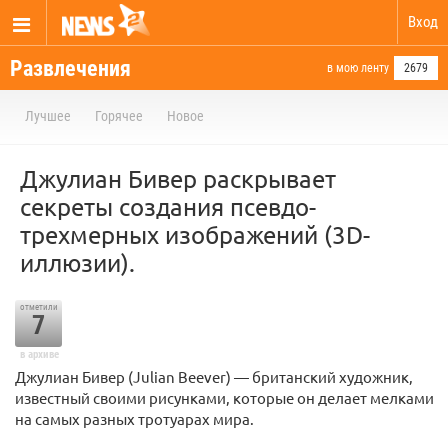
Вход
Развлечения
в мою ленту
2679
Лучшее
Горячее
Новое
Джулиан Бивер раскрывает
секреты создания псевдо-
трехмерных изображений (3D-
иллюзии).
отметили
7
в архиве
Джулиан Бивер (Julian Beever) — британский художник,
известный своими рисунками, которые он делает мелками
на самых разных тротуарах мира.