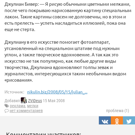
Джулиан Бивер: — Я рисую обычными цветными мелками,
после чего покрываю нарисованную картину специальным
лаком. Такие картины совсем не долговечны, но в этом и
есть прелесть — успеть насладиться иллюзией, пока она
еще не стерта.
Джулиану в его искусстве помогает фотоаппарат,
утсановленный на специальном штативе под нужным
углом, а также творческое вдохновение. А так как это
искусство не так популярно, как любые другие виды
творчества, Джулиана вдохновляют толпы зевак и
журналистов, интересующихся таким необычным видом
«рисования».
Источник:
nikulin.biz/2008/05/15/julian_...
Добавил
ZViDeus
15 Мая 2008
реклама
,
мелки
нет комментариев
проблема (1)
Комментарии участников: