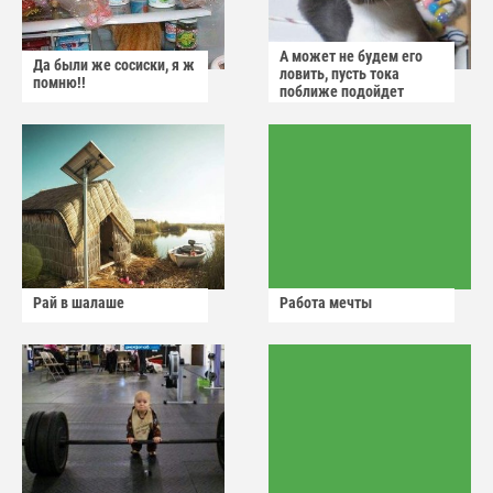
А может не будем его
Да были же сосиски, я ж
ловить, пусть тока
помню!!
поближе подойдет
Рай в шалаше
Работа мечты