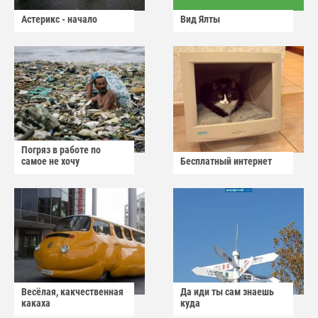
Астерикс - начало
Вид Ялты
Погряз в работе по
самое не хочу
Бесплатный интернет
Весёлая, какчественная
Да иди ты сам знаешь
какаха
куда