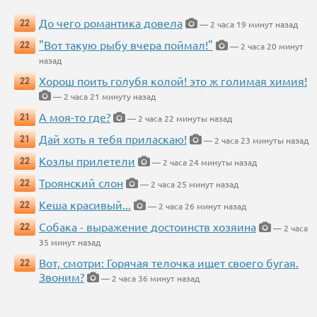
До чего романтика довела
22
— 2 часа 19 минут назад
"Вот такую рыбу вчера поймал!"
22
— 2 часа 20 минут
назад
Хорош поить голубя колой! это ж голимая химия!
22
— 2 часа 21 минуту назад
А моя-то где?
21
— 2 часа 22 минуты назад
Дай хоть я тебя приласкаю!
21
— 2 часа 23 минуты назад
Козлы прилетели
22
— 2 часа 24 минуты назад
Троянский слон
22
— 2 часа 25 минут назад
Кеша красивый...
22
— 2 часа 26 минут назад
Собака - выражение достоинств хозяина
22
— 2 часа
35 минут назад
Вот, смотри: Горячая телочка ищет своего бугая.
22
Звоним?
— 2 часа 36 минут назад