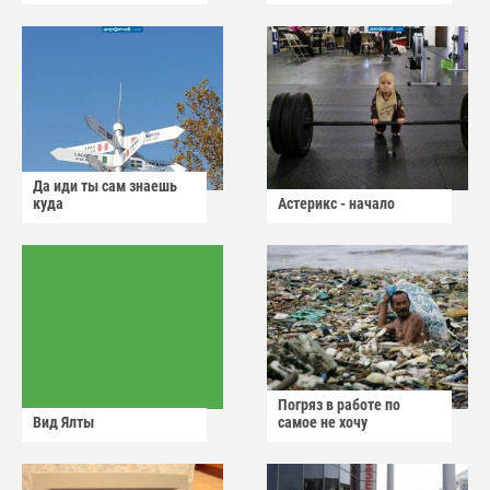
Да иди ты сам знаешь
куда
Астерикс - начало
Погряз в работе по
Вид Ялты
самое не хочу