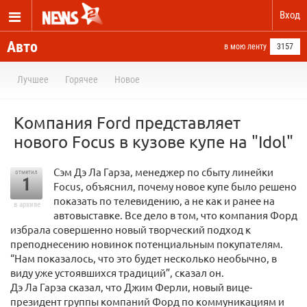
Вход
Авто
в мою ленту
3157
Лучшее
Горячее
Новое
Компания Ford представляет
нового Focus в кузове купе на "Idol"
Сэм Дэ Ла Гарза, менеджер по сбыту линейки
отметил
1
Focus, объяснил, почему новое купе было решено
показать по телевидению, а не как и ранее на
в архиве
автовыставке. Все дело в том, что компания Форд
избрала совершенно новый творческий подход к
преподнесению новинок потенциальным покупателям.
“Нам показалось, что это будет несколько необычно, в
виду уже устоявшихся традиций”, сказал он.
Дэ Ла Гарза сказал, что Джим Ферли, новый вице-
президент группы компаний Форд по коммуникациям и