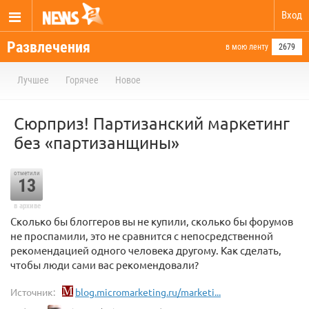
Вход
Развлечения
в мою ленту
2679
Лучшее
Горячее
Новое
Сюрприз! Партизанский маркетинг
без «партизанщины»
отметили
13
в архиве
Сколько бы блоггеров вы не купили, сколько бы форумов
не проспамили, это не сравнится с непосредственной
рекомендацией одного человека другому. Как сделать,
чтобы люди сами вас рекомендовали?
Источник:
blog.micromarketing.ru/marketi...