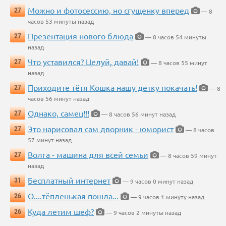
Можно и фотосессию, но сгущенку вперед
27
— 8
часов 53 минуты назад
Презентация нового блюда
27
— 8 часов 54 минуты
назад
Что уставился? Целуй, давай!
27
— 8 часов 55 минут
назад
Приходите тётя Кошка нашу детку покачать!
27
— 8
часов 56 минут назад
Однако, самец!!!
27
— 8 часов 56 минут назад
Это нарисовал сам дворник - юморист
27
— 8 часов
57 минут назад
Волга - машина для всей семьи
27
— 8 часов 59 минут
назад
Бесплатный интернет
31
— 9 часов 0 минут назад
О....тёпленькая пошла...
26
— 9 часов 1 минуту назад
Куда летим шеф?
26
— 9 часов 2 минуты назад