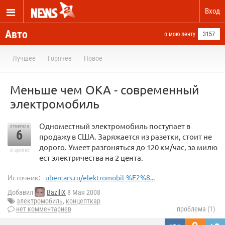
Вход
Авто
в мою ленту
3157
Лучшее
Горячее
Новое
Меньше чем ОКА - современный
электромобиль
Одноместный электромобиль поступает в
отметили
6
продажу в США. Заряжается из разетки, стоит не
дорого. Умеет разгоняться до 120 км/час, за милю
в архиве
ест электричества на 2 цента.
Источник:
ubercars.ru/elektromobil-%E2%8...
Добавил
BaziliX
8 Мая 2008
электромобиль
,
концепткар
нет комментариев
проблема (1)