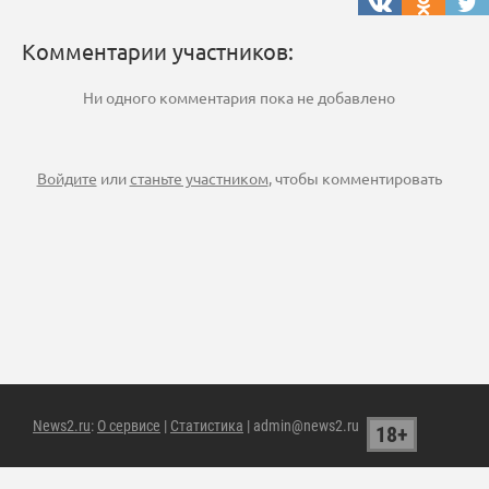
Комментарии участников:
Ни одного комментария пока не добавлено
Войдите
или
станьте участником
, чтобы комментировать
News2.ru
:
О сервисе
|
Статистика
| admin@news2.ru
18+