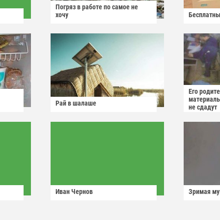
Погряз в работе по самое не
хочу
Бесплатны
Его родит
материаль
Рай в шалаше
не сдадут
Иван Чернов
Зримая м