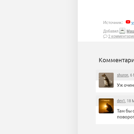
Источник:
y
Добавил
Mau
2 комментари
Комментари
shuron
, 6
Уж очен
dev1
, 18 
Там бы 
поворо