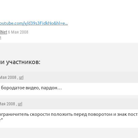
outube.com/v/d39s3FidkNo&hl=e...
lNet
6 Мая 2008
я
и участников:
 Мая 2008 ,
url
 бородатое видео, пардон…
Мая 2008 ,
url
ограничитель скорости положить перед поворотом и знак пос
т"