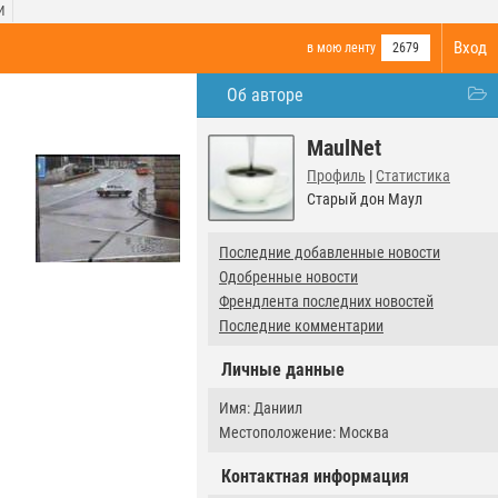
И
Вход
в мою ленту
2679
Об авторе
MaulNet
Профиль
|
Статистика
Старый дон Маул
Последние добавленные новости
Одобренные новости
Френдлента последних новостей
Последние комментарии
Личные данные
Имя: Даниил
Местоположение: Москва
Контактная информация