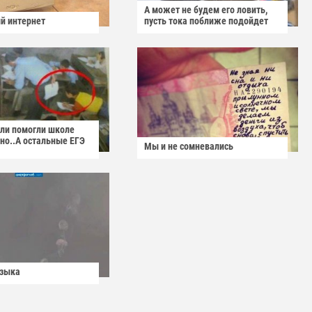
А может не будем его ловить,
й интернет
пусть тока поближе подойдет
ели помогли школе
но..А остальные ЕГЭ
Мы и не сомневались
узыка