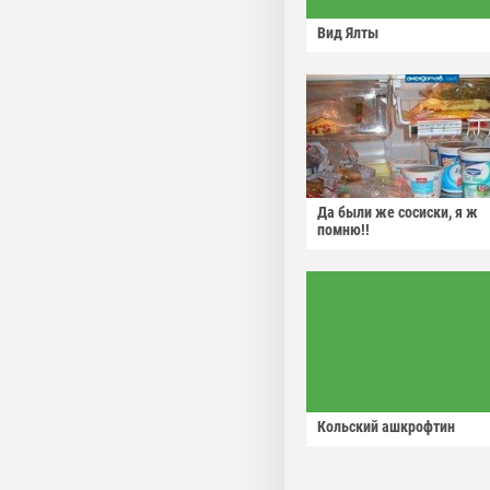
Вид Ялты
Да были же сосиски, я ж
помню!!
Кольский ашкрофтин