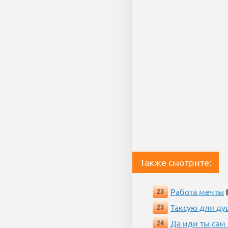
Также смотрите:
Работа мечты
23
Таксую для душ
23
Да иди ты сам
24