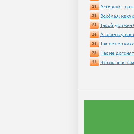
Астерикс - нач
24
Весёлая, какч
23
Такой должна 
24
А теперь у нас
24
Так вот он ка
24
Нас не догонят
23
Что вы щас там
23