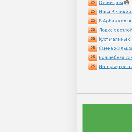
Отчий дом
25
—
Илья Великий
25
В Арбатских п
25
Лодка с ветло
25
Куст малины с
25
Смена жильцо
25
Волшебная си
25
Интерьер рест
25