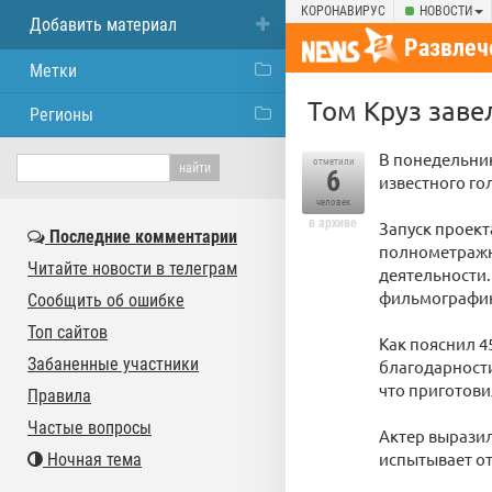
КОРОНАВИРУС
НОВОСТИ
Добавить материал
Развлеч
Метки
Том Круз заве
Регионы
В понедельник
отметили
6
известного го
человек
в архиве
Запуск проект
Последние комментарии
полнометражно
Читайте новости в телеграм
деятельности.
фильмографию
Сообщить об ошибке
Топ сайтов
Как пояснил 4
Забаненные участники
благодарности 
что приготови
Правила
Частые вопросы
Актер выразил
испытывает от
Ночная тема