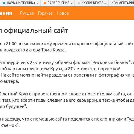
НАУКА И ТЕХНИКА
РАЗВЛЕЧЕНИЯ
КУХНЯ NEWS2
КОММЕНТАРИ
ения
Лучшее
Горячее
Новое
л официальный сайт
 в 21:00 по московскому времени открылся официальный сайт
лливудского актера Тома Круза.
а приурочен к 25-летнему юбилею фильма "Рисковый бизнес",
й картины с участием Круза, и 27-летию его творческой
 На сайте можно найти разделы с новостями и фотографиями, 
 актера.
5-летний Круз в приветственном слове к посетителям сайта, он 
тем, кто все эти годы следил за его карьерой, а также чтобы д
ло будущее".
 надежду, что с помощью сайта поделится с поклонниками "у
 съемок".