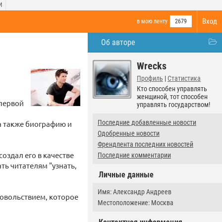
И
Вход
в мою ленту
2679
Об авторе
Wrecks
Профиль
|
Статистика
Кто способен управлять
женщиной, тот способен
 первой
управлять государством!
Последние добавленные новости
а также биографию и
Одобренные новости
Френдлента последних новостей
создал его в качестве
Последние комментарии
ать читателям "узнать,
Личные данные
Имя: Александр Андреев
довольствием, которое
Местоположение: Москва