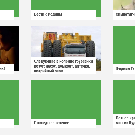
Вести с Родины
Симпатяги
Следующие в колонне грузовики
везут: насос, домкрат, аптечка,
ик!
Фермин Га
аварийный знак
Летнее кр
Последнее печенье
миссис Ву