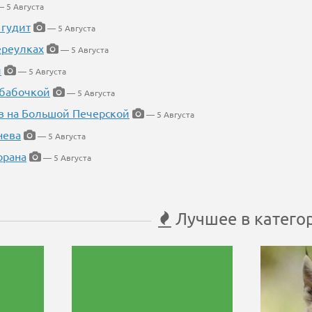
 5 Августа
 гудит
— 5 Августа
ереулках
— 5 Августа
й
— 5 Августа
 бабочкой
— 5 Августа
в на Большой Печерской
— 5 Августа
нева
— 5 Августа
орана
— 5 Августа
Лучшее в катего