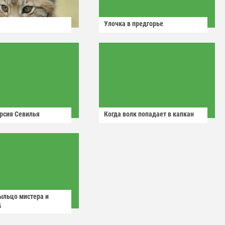
Улочка в предгорье
рсия Севилья
Когда волк попадает в капкан
ыльцо мистера и
д