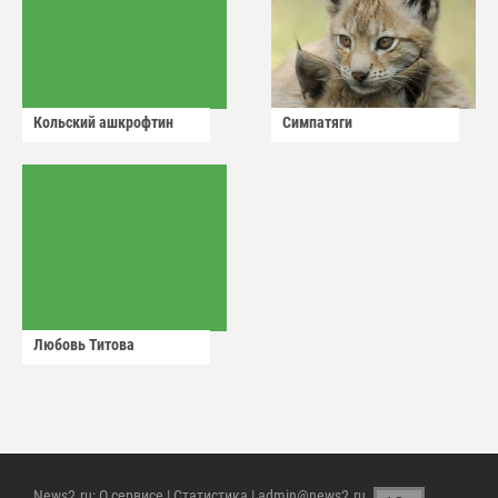
Кольский ашкрофтин
Симпатяги
Любовь Титова
News2.ru
:
О сервисе
|
Статистика
| admin@news2.ru