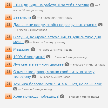
- Ты иди, иди на работу. Я за тебя посплю
21
— 5
часов 58 минут назад
Завалили
21
— 5 часов 59 минут назад
Дальше не поеду, чтобы не разрушать счастья
22
— 6 часов 0 минут назад
В глуши, во мраке заточенья, тянулись тихо дни
22
мои...
— 6 часов 1 минуту назад
Маджонг
21
— 6 часов 2 минуты назад
100% блондинка!
21
— 6 часов 3 минуты назад
Луч света в темном царстве
21
— 6 часов 4 минуты назад
О качестве дорог, можно сообщить по этому
21
телефону
— 6 часов 5 минут назад
Техника безопасности?.. А-а-а... Нет, не слышали!
21
— 6 часов 6 минут назад
Хрен природу победишь!
21
— 6 часов 7 минут назад