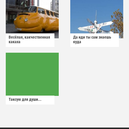
Весёлая, какчественная
Да иди ты сам знаешь
какаха
куда
Таксую для души...