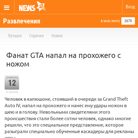
Вход
Развлечения
в мою ленту
2679
Лучшее
Горячее
Новое
Фанат GTA напал на прохожего с
ножом
отметили
12
в архиве
Человек в капюшоне, стоявший в очереди за Grand Theft
Auto IV, напал на прохожего и нанес ему удары ножом в
шею и в голову. Невольными свидетелями этого
происшествия стали более сотни человек, однако многие
решили, что это специальное представление, которое
разыграли специально обученные каскадеры для рекламы
игры.