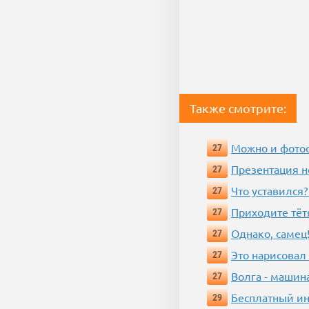
Также смотрите:
Можно и фотос
27
Презентация 
27
Что уставился?
27
Приходите тёт
27
Однако, самец!
27
Это нарисовал
27
Волга - машин
27
Бесплатный ин
29