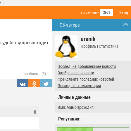
И
Вход
в мою ленту
2679
Об авторе
uranik
 удобству превосходит
Профиль
|
Статистика
Последние добавленные новости
Одобренные новости
проблема (3)
Френдлента последних новостей
Последние комментарии
Личные данные
Имя: МимоПроходил
0
Репутация: