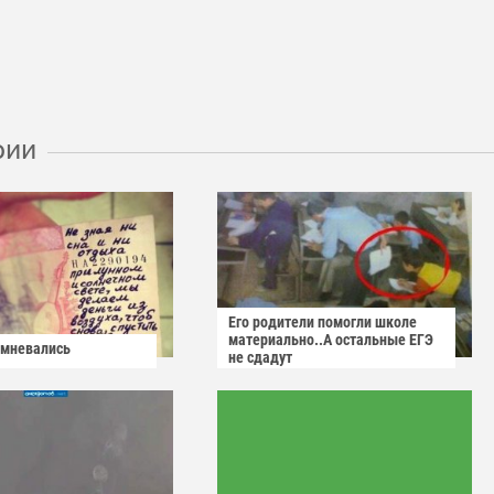
рии
Его родители помогли школе
материально..А остальные ЕГЭ
омневались
не сдадут