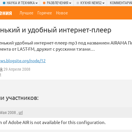
НАУКА И ТЕХНИКА
РАЗВЛЕЧЕНИЯ
КУХНЯ NEWS2
КОММЕНТАРИ
ения
Лучшее
Горячее
Новое
нький и удобный интернет-плеер
енький удобный интернет-плеер mp3 под названием AIRAMA По
иента от LAST-FM, дружит с русскими тэгами…
ws.blogsite.org/node/12
ik
29 Апреля 2008
я
и участников:
 Мая 2008 ,
url
n of Adobe AIR is not available for this configuration.