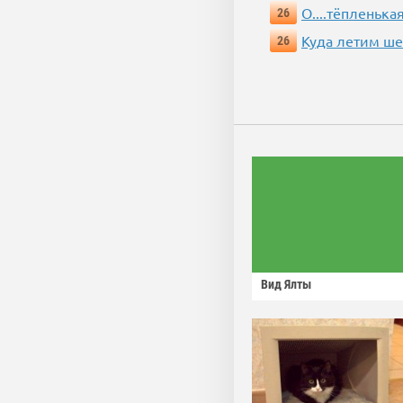
О....тёпленькая
26
Куда летим ш
26
Вид Ялты