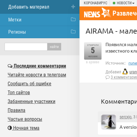
КОРОНАВИРУС
НОВОСТИ
Добавить материал
Развлеч
Метки
AIRAMA - мале
Регионы
Появился мал
отметили
5
известного кл
человек
в архиве
Источник:
rune
Последние комментарии
Добавил
uran
Читайте новости в телеграм
3 комментари
Сообщить об ошибке
Топ сайтов
Комментари
Забаненные участники
Правила
sercxjo
, 3
Частые вопросы
A versio
Ночная тема