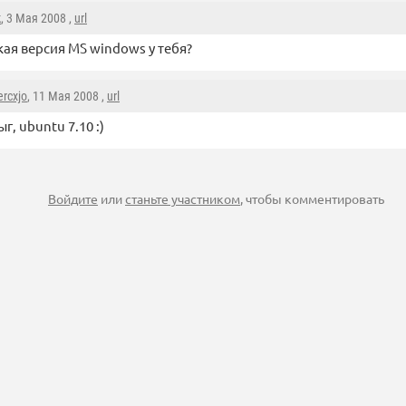
k
, 3 Мая 2008 ,
url
кая версия MS windows у тебя?
ercxjo
, 11 Мая 2008 ,
url
ыг, ubuntu 7.10 :)
Войдите
или
станьте участником
, чтобы комментировать