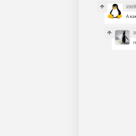
urani
А ка
s
г