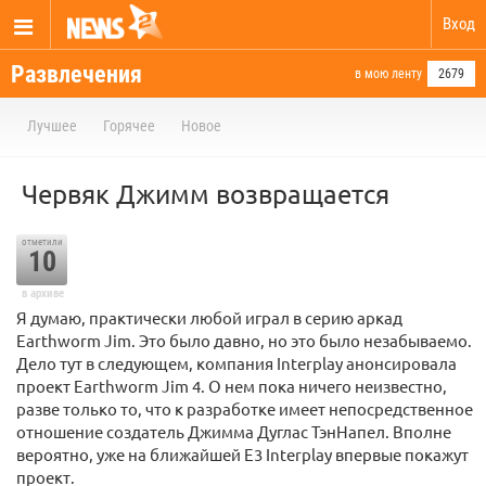
Вход
Развлечения
в мою ленту
2679
Лучшее
Горячее
Новое
Червяк Джимм возвращается
отметили
10
в архиве
Я думаю, практически любой играл в серию аркад
Earthworm Jim. Это было давно, но это было незабываемо.
Дело тут в следующем, компания Interplay анонсировала
проект Earthworm Jim 4. О нем пока ничего неизвестно,
разве только то, что к разработке имеет непосредственное
отношение создатель Джимма Дуглас ТэнНапел. Вполне
вероятно, уже на ближайшей E3 Interplay впервые покажут
проект.