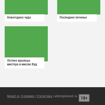
Новогоднее чудо
Последнее печенье
Летнее крыльцо
мистера и миссис Вуд
News2.ru
:
О сервисе
|
Статистика
| admin@news2.ru
18+