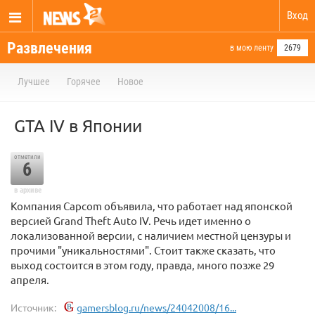
Вход
Развлечения
в мою ленту
2679
Лучшее
Горячее
Новое
GTA IV в Японии
отметили
6
в архиве
Компания Capcom объявила, что работает над японской
версией Grand Theft Auto IV. Речь идет именно о
локализованной версии, с наличием местной цензуры и
прочими "уникальностями". Стоит также сказать, что
выход состоится в этом году, правда, много позже 29
апреля.
Источник:
gamersblog.ru/news/24042008/16...