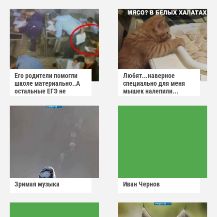
Его родители помогли
Любят...наверное
школе материально..А
специально для меня
остальные ЕГЭ не
мышек налепили...
сдадут
Зримая музыка
Иван Чернов