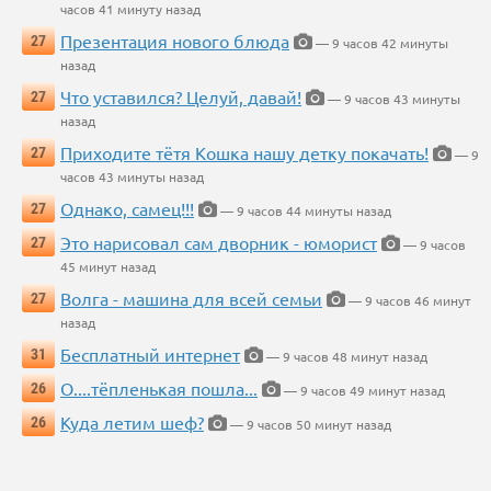
часов 41 минуту назад
Презентация нового блюда
27
— 9 часов 42 минуты
назад
Что уставился? Целуй, давай!
27
— 9 часов 43 минуты
назад
Приходите тётя Кошка нашу детку покачать!
27
— 9
часов 43 минуты назад
Однако, самец!!!
27
— 9 часов 44 минуты назад
Это нарисовал сам дворник - юморист
27
— 9 часов
45 минут назад
Волга - машина для всей семьи
27
— 9 часов 46 минут
назад
Бесплатный интернет
31
— 9 часов 48 минут назад
О....тёпленькая пошла...
26
— 9 часов 49 минут назад
Куда летим шеф?
26
— 9 часов 50 минут назад