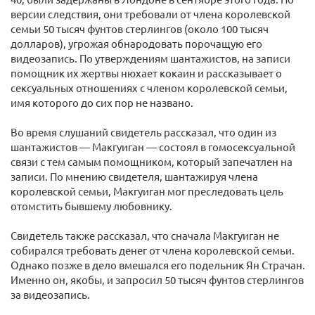
версии следствия, они требовали от члена королевской
семьи 50 тысяч фунтов стерлингов (около 100 тысяч
долларов), угрожая обнародовать порочащую его
видеозапись. По утверждениям шантажистов, на записи
помощник их жертвы нюхает кокаин и рассказывает о
сексуальных отношениях с членом королевской семьи,
имя которого до сих пор не названо.
Во время слушаний свидетель рассказал, что один из
шантажистов — Макгуиган — состоял в гомосексуальной
связи с тем самым помощником, который запечатлен на
записи. По мнению свидетеля, шантажируя члена
королевской семьи, Макгуиган мог преследовать цель
отомстить бывшему любовнику.
Свидетель также рассказал, что сначала Макгуиган не
собирался требовать денег от члена королевской семьи.
Однако позже в дело вмешался его подельник Ян Страчан.
Именно он, якобы, и запросил 50 тысяч фунтов стерлингов
за видеозапись.