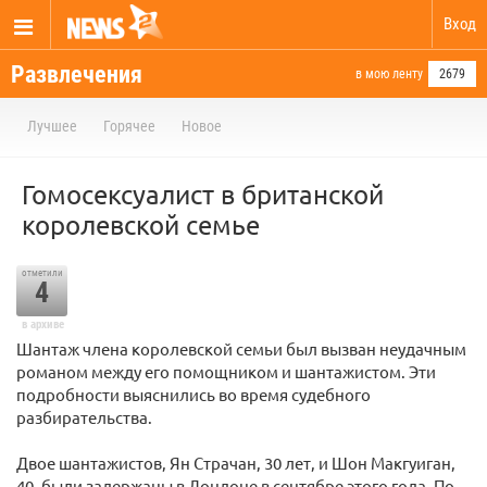
Вход
Развлечения
в мою ленту
2679
Лучшее
Горячее
Новое
Гомосексуалист в британской
королевской семье
отметили
4
в архиве
Шантаж члена королевской семьи был вызван неудачным
романом между его помощником и шантажистом. Эти
подробности выяснились во время судебного
разбирательства.
Двое шантажистов, Ян Страчан, 30 лет, и Шон Макгуиган,
40, были задержаны в Лондоне в сентябре этого года. По