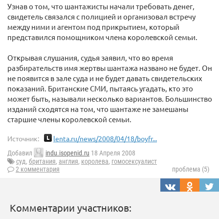
Узнав о том, что шантажисты начали требовать денег,
свидетель связался с полицией и организовал встречу
между ними и агентом под прикрытием, который
представился помощником члена королевской семьи.
Открывая слушания, судья заявил, что во время
разбирательств имя жертвы шантажа названо не будет. Он
не появится в зале суда и не будет давать свидетельских
показаний. Британские СМИ, пытаясь угадать, кто это
может быть, называли несколько вариантов. Большинство
изданий сходятся на том, что шантаже не замешаны
старшие члены королевской семьи.
Источник:
lenta.ru/news/2008/04/18/boyfr...
Добавил
indu.isopenid.ru
18 Апреля 2008
суд
,
британия
,
англия
,
королева
,
гомосексуалист
2 комментария
проблема (5)
Комментарии участников: