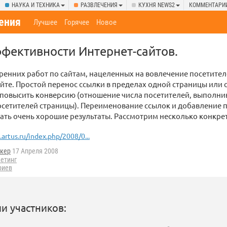
НАУКА И ТЕХНИКА
РАЗВЛЕЧЕНИЯ
КУХНЯ NEWS2
КОММЕНТАРИ
ения
Лучшее
Горячее
Новое
фективности Интернет-сайтов.
енних работ по сайтам, нацеленных на вовлечение посетител
айте. Простой перенос ссылки в пределах одной страницы или 
повысить конверсию (отношение числа посетителей, выполни
посетителей страницы). Переименование ссылок и добавление 
ать очень хорошие результаты. Рассмотрим несколько конкре
.artus.ru/index.php/2008/0...
кер
17 Апреля 2008
кетинг
риев
и участников: