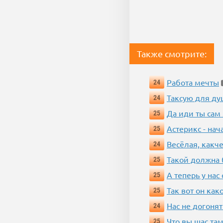
Также смотрите:
Работа мечты
24
Таксую для душ
24
Да иди ты сам
25
Астерикс - нач
25
Весёлая, какч
24
Такой должна 
25
А теперь у нас
25
Так вот он ка
25
Нас не догонят
24
Что вы щас там
25