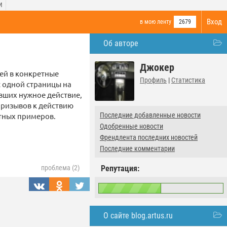
И
Вход
в мою ленту
2679
Об авторе
Джокер
ей в конкретные
Профиль
|
Статистика
с одной страницы на
вших нужное действие,
призывов к действию
тных примеров.
Последние добавленные новости
Одобренные новости
Френдлента последних новостей
Последние комментарии
Репутация:
проблема (2)
О сайте blog.artus.ru