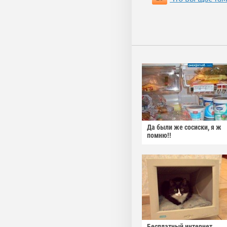
Да были же сосиски, я ж
помню!!
Бесплатный интернет