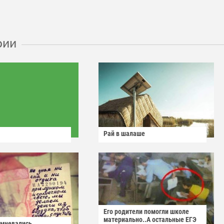
рии
Рай в шалаше
Его родители помогли школе
материально..А остальные ЕГЭ
омневались