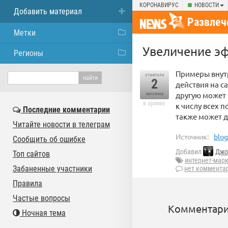
КОРОНАВИРУС
НОВОСТИ
Добавить материал
Развлеч
Метки
Увеличение эф
Регионы
Примеры внутр
отметили
2
действия на с
другую может 
человека
в архиве
к числу всех 
Последние комментарии
также может д
Читайте новости в телеграм
Источник:
blog
Сообщить об ошибке
Добавил
Джо
Топ сайтов
интернет-мар
Забаненные участники
нет коммента
Правила
Частые вопросы
Комментари
Ночная тема