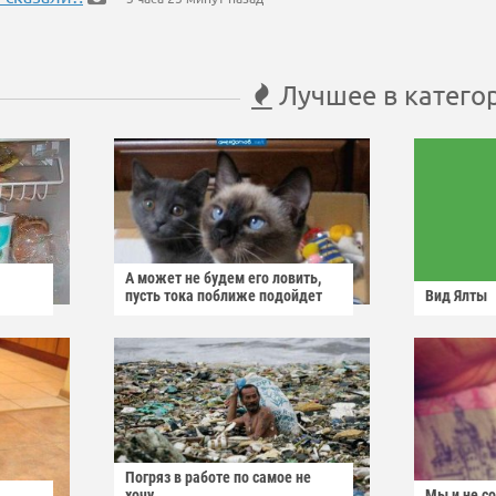
Лучшее в катего
А может не будем его ловить,
пусть тока поближе подойдет
Вид Ялты
Погряз в работе по самое не
хочу
Мы и не с