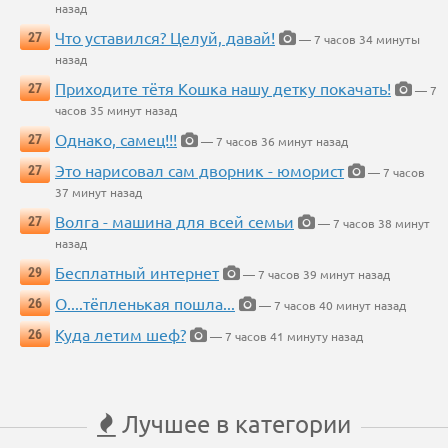
назад
Что уставился? Целуй, давай!
27
— 7 часов 34 минуты
назад
Приходите тётя Кошка нашу детку покачать!
27
— 7
часов 35 минут назад
Однако, самец!!!
27
— 7 часов 36 минут назад
Это нарисовал сам дворник - юморист
27
— 7 часов
37 минут назад
Волга - машина для всей семьи
27
— 7 часов 38 минут
назад
Бесплатный интернет
29
— 7 часов 39 минут назад
О....тёпленькая пошла...
26
— 7 часов 40 минут назад
Куда летим шеф?
26
— 7 часов 41 минуту назад
Лучшее в категории