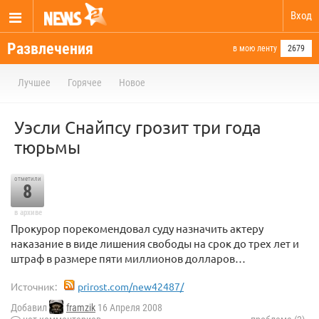
Вход
Развлечения
в мою ленту
2679
Лучшее
Горячее
Новое
Уэсли Снайпсу грозит три года
тюрьмы
отметили
8
в архиве
Прокурор порекомендовал суду назначить актеру
наказание в виде лишения свободы на срок до трех лет и
штраф в размере пяти миллионов долларов…
Источник:
prirost.com/new42487/
Добавил
framzik
16 Апреля 2008