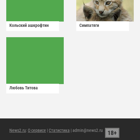
Кольский ашкрофтин
Симпатяги
Любовь Титова
News2.ru
:
О сервисе
|
Статистика
| admin@news2.ru
18+