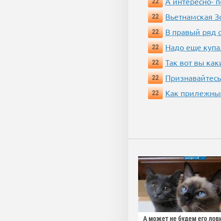
А интересно- п
22
Вьетнамская 
22
В правый ряд 
22
Надо еще купа
22
Так вот вы как
22
Признавайтесь
22
Как прилежный
22
А может не будем его лов