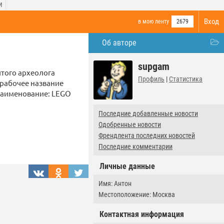
И
Вход
в мою ленту
2679
Об авторе
supgam
итого археолога
Профиль
|
Статистика
 рабочее название
 наименование: LEGO
Последние добавленные новости
Одобренные новости
Френдлента последних новостей
Последние комментарии
Личные данные
Имя: Антон
Местоположение: Москва
Контактная информация