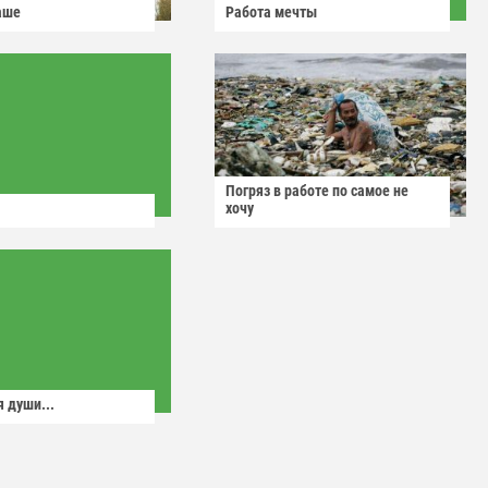
аше
Работа мечты
Погряз в работе по самое не
хочу
 души...