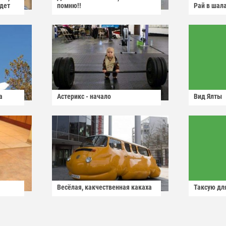
йдет
помню!!
Рай в шал
а
Астерикс - начало
Вид Ялты
Весёлая, какчественная какаха
Таксую для