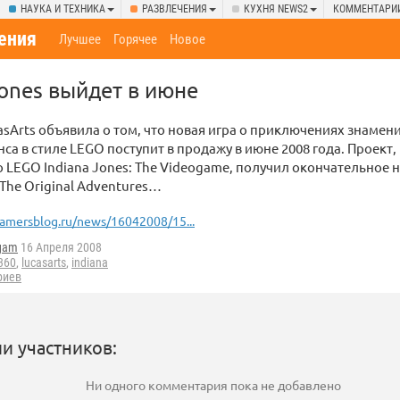
НАУКА И ТЕХНИКА
РАЗВЛЕЧЕНИЯ
КУХНЯ NEWS2
КОММЕНТАРИ
ения
Лучшее
Горячее
Новое
Jones выйдет в июне
sArts объявила о том, что новая игра о приключениях знамен
а в стиле LEGO поступит в продажу в июне 2008 года. Проект,
 LEGO Indiana Jones: The Videogame, получил окончательное
 The Original Adventures…
amersblog.ru/news/16042008/15...
gam
16 Апреля 2008
360
,
lucasarts
,
indiana
риев
и участников:
Ни одного комментария пока не добавлено