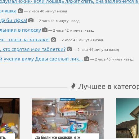
одумал ежик- если лошадь ляжет спать, она захлебнется в
Золушка
— 2 часа 40 минут назад
с@ би с@ка!
— 2 часа 41 минуту назад
льники в полоску
— 2 часа 42 минуты назад
ие - глаза на затылке!
— 2 часа 43 минуты назад
, кто спрятал мои таблетки?
— 2 часа 44 минуты назад
 ученик вижу Девы светлый лик...
— 2 часа 45 минут назад
Лучшее в катего
ить,
Да были же сосиски, я ж