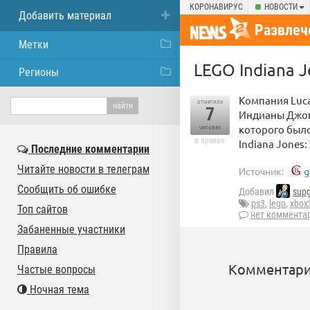
КОРОНАВИРУС
НОВОСТИ
Добавить материал
Развлеч
Метки
LEGO Indiana 
Регионы
Компания Luca
отметили
7
Индианы Джонс
которого было
человек
в архиве
Indiana Jones:
Последние комментарии
Читайте новости в телеграм
Источник:
g
Сообщить об ошибке
Добавил
sup
ps3
,
lego
,
xbox
Топ сайтов
нет коммента
Забаненные участники
Правила
Комментари
Частые вопросы
Ночная тема