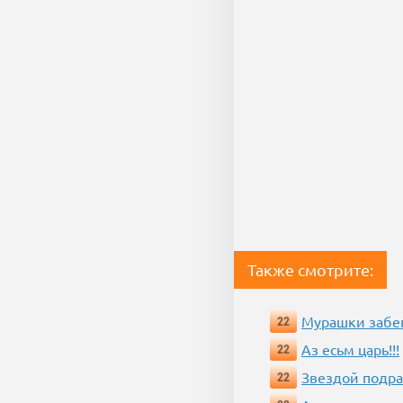
Также смотрите:
Мурашки забе
22
Аз есьм царь!!!
22
Звездой подр
22