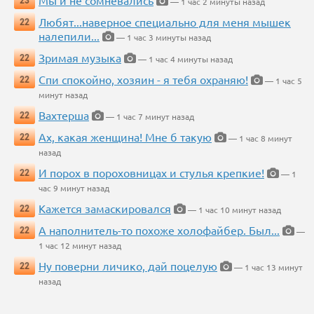
Мы и не сомневались
23
— 1 час 2 минуты назад
Любят...наверное специально для меня мышек
22
налепили...
— 1 час 3 минуты назад
Зримая музыка
22
— 1 час 4 минуты назад
Спи спокойно, хозяин - я тебя охраняю!
22
— 1 час 5
минут назад
Вахтерша
22
— 1 час 7 минут назад
Ах, какая женщина! Мне б такую
22
— 1 час 8 минут
назад
И порох в пороховницах и стулья крепкие!
22
— 1
час 9 минут назад
Кажется замаскировался
22
— 1 час 10 минут назад
А наполнитель-то похоже холофайбер. Был...
22
—
1 час 12 минут назад
Ну поверни личико, дай поцелую
22
— 1 час 13 минут
назад