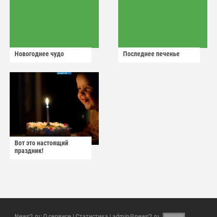
Новогоднее чудо
Последнее печенье
Вот это настоящий
праздник!
News2.ru
:
О сервисе
|
Статистика
| admin@news2.ru