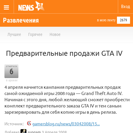
Вход
Развлечения
в мою ленту
2679
Лучшее
Горячее
Новое
Предварительные продажи GTA IV
отметили
6
в архиве
4 апреля начнется кампания предварительных продаж
самой ожидаемой игры 2008 года — Grand Theft Auto IV.
Начиная с этого дня, любой желающий сможет приобрести
комплект предварительного заказа GTA IV и тем самым
зарезервировать для себя копию игры в день релиза.
Источник:
gamersblog.ru/news/03042008/15...
Добавил
supgam
3 Апреля 2008