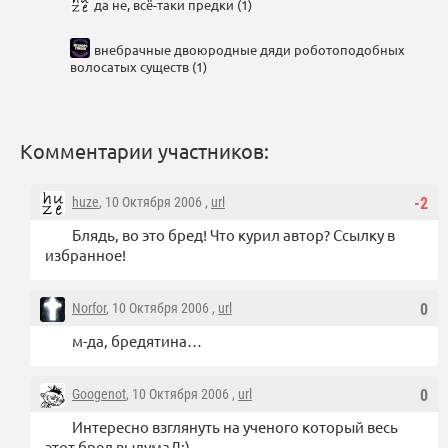
да не, всё-таки предки (1)
внебрачные двоюродные дяди роботоподобных
волосатых существ (1)
Комментарии участников:
huze
, 10 Октября 2006 ,
url
-2
Блядь, во это бред! Что курил автор? Ссылку в
избранное!
Norfor
, 10 Октября 2006 ,
url
0
м-да, бредятина…
Googenot
, 10 Октября 2006 ,
url
0
Интересно взглянуть на ученого который весь
этот бред выдумаЛ:)