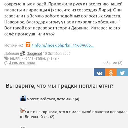
современных людей. Приложили руку к населению нашей
планеты и лирианцы 4 (ясно, что из созвездия Лиры). Они
завозили на Землю роботоподобных волосатых существ.
Наверное, благодаря этому у нас и появились обезьяны."
Вот такой вот переворот теории Дарвина. Интересно это
селф промоушн или что?
Источник:
7info.ru/index.php?kn=11604605...
Добавил
Googenot
10 Октября 2006
земля
,
инопланетяне
,
ученый
4 комментария
проблема (3)
Вы верите, что мы предки нопланетян?
может, всё-таки, потомки? (4)
А я и не скрываю, что я с маленькой планетки неподале
от Бетельгейзе... (2)