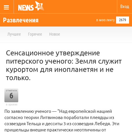
Вход
Развлечения
в мою ленту
2679
Лучшее
Горячее
Новое
Сенсационное утверждение
питерского ученого: Земля служит
курортом для инопланетян и не
только.
отметили
6
в архиве
По заявлению ученого — "Над европейской нацией
согласно теории Литвинова поработали плеядцы из
созвездия Тельца и десситы 3 из созвездия Лебедя. Эти
пришельцы внешне практически неотличимы от