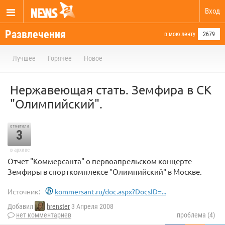
Вход
Развлечения
в мою ленту
2679
Лучшее
Горячее
Новое
Нержавеющая стать. Земфира в СК
"Олимпийский".
отметили
3
в архиве
Отчет "Коммерсанта" о первоапрельском концерте
Земфиры в спорткомплексе "Олимпийский" в Москве.
Источник:
kommersant.ru/doc.aspx?DocsID=...
Добавил
hrenster
3 Апреля 2008
нет комментариев
проблема (4)