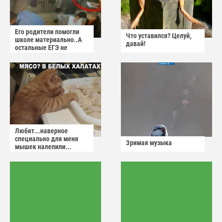
Его родители помогли
Что уставился? Целуй,
школе материально..А
давай!
остальные ЕГЭ не
сдадут
Любят...наверное
специально для меня
Зримая музыка
мышек налепили...