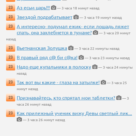
Аз есьм царь!!!
23
— 3 часа 18 минут назад
Звездой подрабатывает
23
— 3 часа 19 минут назад
А интересно- подумал ежик- если лошадь ляжет
23
спать, она захлебнется в тумане?
— 3 часа 20 минут
назад
Вьетнамская Золушка
23
— 3 часа 22 минуты назад
В правый ряд с@ би с@ка!
23
— 3 часа 23 минуты назад
Надо еще купальники в полоску
23
— 3 часа 24 минуты
назад
Так вот вы какие - глаза на затылке!
23
— 3 часа 25
минут назад
Признавайтесь, кто спрятал мои таблетки?
23
— 3
часа 26 минут назад
Как прилежный ученик вижу Девы светлый лик...
23
— 3 часа 26 минут назад