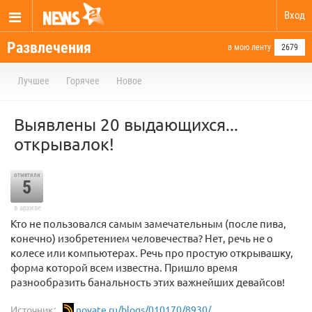
Вход
Развлечения
в мою ленту
2679
Лучшее
Горячее
Новое
Выявлены 20 выдающихся...
открывалок!
отметили
5
в архиве
Кто не пользовался самым замечательным (после пива,
конечно) изобретением человечества? Нет, речь не о
колесе или компьютерах. Речь про простую открывашку,
форма которой всем известна. Пришло время
разнообразить банальность этих важнейших девайсов!
Источник:
novate.ru/blogs/010170/8930/