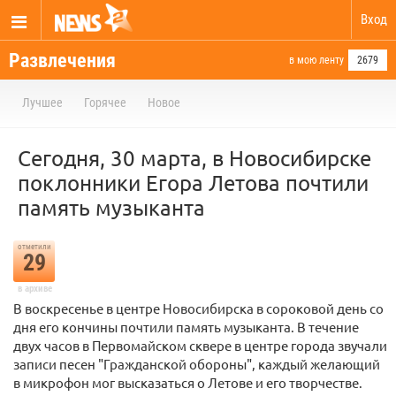
Вход
Развлечения
в мою ленту
2679
Лучшее
Горячее
Новое
Сегодня, 30 марта, в Новосибирске
поклонники Егора Летова почтили
память музыканта
отметили
29
в архиве
В воскресенье в центре Новосибирска в сороковой день со
дня его кончины почтили память музыканта. В течение
двух часов в Первомайском сквере в центре города звучали
записи песен "Гражданской обороны", каждый желающий
в микрофон мог высказаться о Летове и его творчестве.