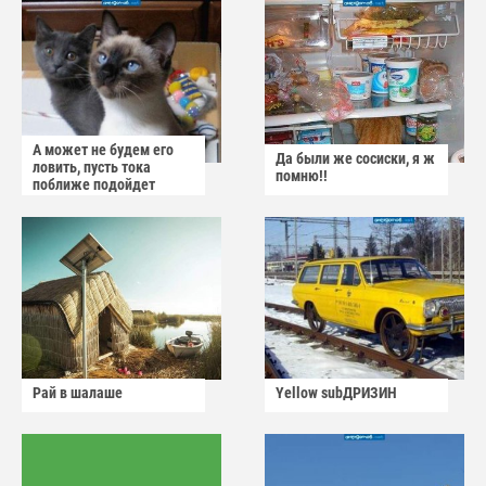
А может не будем его
Да были же сосиски, я ж
ловить, пусть тока
помню!!
поближе подойдет
Рай в шалаше
Yellow subДРИЗИН