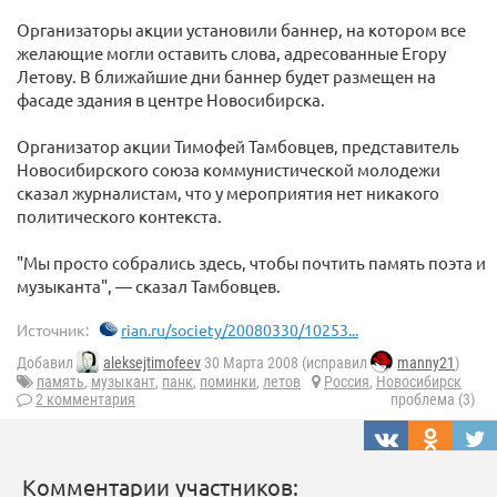
Организаторы акции установили баннер, на котором все
желающие могли оставить слова, адресованные Егору
Летову. В ближайшие дни баннер будет размещен на
фасаде здания в центре Новосибирска.
Организатор акции Тимофей Тамбовцев, представитель
Новосибирского союза коммунистической молодежи
сказал журналистам, что у мероприятия нет никакого
политического контекста.
"Мы просто собрались здесь, чтобы почтить память поэта и
музыканта", — сказал Тамбовцев.
Источник:
rian.ru/society/20080330/10253...
Добавил
aleksejtimofeev
30 Марта 2008 (исправил
manny21
)
память
,
музыкант
,
панк
,
поминки
,
летов
Россия
,
Новосибирск
2 комментария
проблема (3)
Комментарии участников: