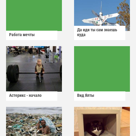
Да иди ты сам знаешь
Работа мечты
куда
Астерикс - начало
Вид Ялты