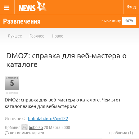
Вход
Развлечения
в мою ленту
2679
Лучшее
Горячее
Новое
DMOZ: справка для веб-мастера о
каталоге
отметили
5
в архиве
DMOZ: справка для веб-мастера о каталоге. Чем этот
каталог важен для вебмастеров?
Источник:
bobolab.info/?p=122
Добавил
bobolab
28 Марта 2008
нет комментариев
проблема (1)