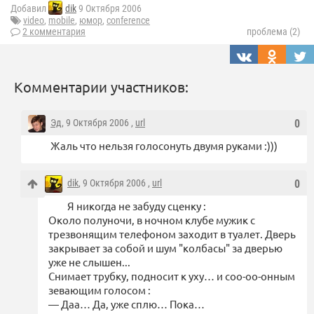
Добавил
dik
9 Октября 2006
video
,
mobile
,
юмор
,
conference
2 комментария
проблема (2)
Комментарии участников:
Эд
, 9 Октября 2006 ,
url
0
Жаль что нельзя голосонуть двумя руками :)))
dik
, 9 Октября 2006 ,
url
0
Я никогда не забуду сценку :
Около полуночи, в ночном клубе мужик с
трезвонящим телефоном заходит в туалет. Дверь
закрывает за собой и шум "колбасы" за дверью
уже не слышен...
Снимает трубку, подносит к уху… и соо-оо-онным
зевающим голосом :
— Даа… Да, уже сплю… Пока…