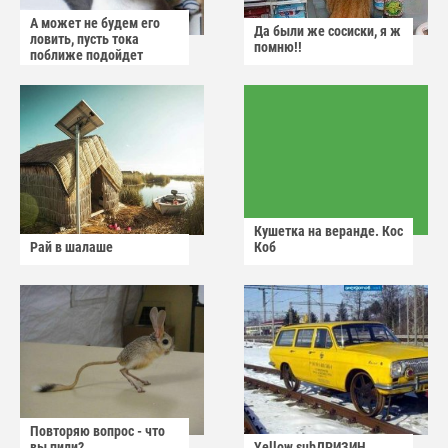
А может не будем его
Да были же сосиски, я ж
ловить, пусть тока
помню!!
поближе подойдет
Кушетка на веранде. Кос
Рай в шалаше
Коб
Повторяю вопрос - что
вы пили?
Yellow subДРИЗИН