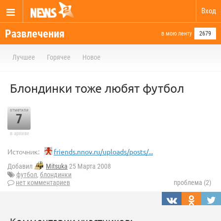
Вход
Развлечения
в мою ленту
2679
Лучшее
Горячее
Новое
Блондинки тоже любят футбол
отметили
7
в архиве
Источник:
friends.nnov.ru/uploads/posts/...
Добавил
Mitsuka
25 Марта 2008
футбол
,
блондинки
нет комментариев
проблема (2)