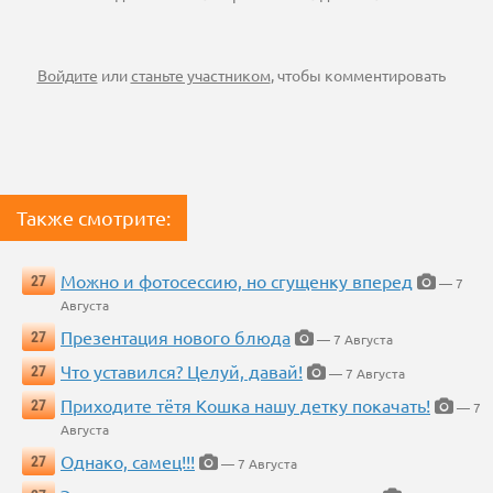
Войдите
или
станьте участником
, чтобы комментировать
Также смотрите:
Можно и фотосессию, но сгущенку вперед
27
— 7
Августа
Презентация нового блюда
27
— 7 Августа
Что уставился? Целуй, давай!
27
— 7 Августа
Приходите тётя Кошка нашу детку покачать!
27
— 7
Августа
Однако, самец!!!
27
— 7 Августа