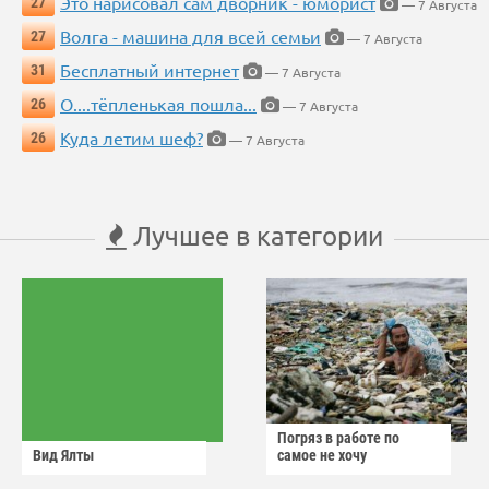
Это нарисовал сам дворник - юморист
27
— 7 Августа
Волга - машина для всей семьи
27
— 7 Августа
Бесплатный интернет
31
— 7 Августа
О....тёпленькая пошла...
26
— 7 Августа
Куда летим шеф?
26
— 7 Августа
Лучшее в категории
Погряз в работе по
Вид Ялты
самое не хочу