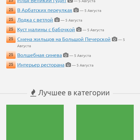
Илья Великий гудит
25
— 5 Августа
В Арбатских переулках
25
— 5 Августа
Лодка с ветлой
25
— 5 Августа
Куст малины с бабочкой
25
— 5 Августа
Смена жильцов на Большой Печерской
25
— 5
Августа
Волшебная синева
25
— 5 Августа
Интерьер ресторана
25
— 5 Августа
Лучшее в категории