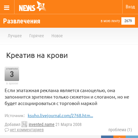
Вход
Развлечения
в мою ленту
2679
Лучшее
Горячее
Новое
Креатив на крови
отметили
3
в архиве
Если эпатажная реклама является самоцелью, она
запомнится зрителям только сюжетом и слоганом, но не
будет ассоциироваться с торговой маркой
Источник:
ksuho.livejournal.com/2768.htm...
Добавил
invented.name
21 Марта 2008
нет комментариев
проблема (1)