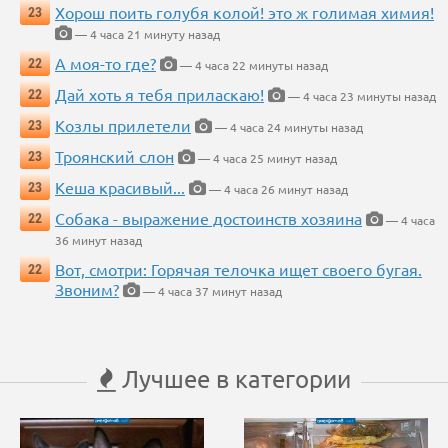
Хорош поить голубя колой! это ж голимая химия!
23
— 4 часа 21 минуту назад
А моя-то где?
22
— 4 часа 22 минуты назад
Дай хоть я тебя приласкаю!
22
— 4 часа 23 минуты назад
Козлы прилетели
23
— 4 часа 24 минуты назад
Троянский слон
23
— 4 часа 25 минут назад
Кеша красивый...
23
— 4 часа 26 минут назад
Собака - выражение достоинств хозяина
22
— 4 часа
36 минут назад
Вот, смотри: Горячая телочка ищет своего бугая.
22
Звоним?
— 4 часа 37 минут назад
Лучшее в категории