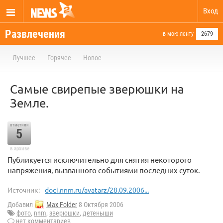
Вход
Развлечения
в мою ленту
2679
Лучшее
Горячее
Новое
Самые свирепые зверюшки на
Земле.
отметили
5
в архиве
Публикуется исключительно для снятия некоторого
напряжения, вызванного событиями последних суток.
Источник:
doci.nnm.ru/avatarz/28.09.2006...
Добавил
Max Folder
8 Октября 2006
фото
,
nnm
,
зверюшки
,
детеныши
нет комментариев