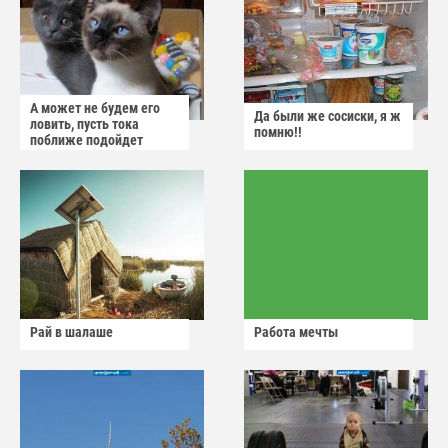
А может не будем его
Да были же сосиски, я ж
ловить, пусть тока
помню!!
поближе подойдет
Рай в шалаше
Работа мечты