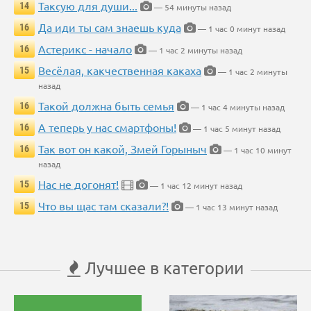
Таксую для души...
14
— 54 минуты назад
Да иди ты сам знаешь куда
16
— 1 час 0 минут назад
Астерикс - начало
16
— 1 час 2 минуты назад
Весёлая, какчественная какаха
15
— 1 час 2 минуты
назад
Такой должна быть семья
16
— 1 час 4 минуты назад
А теперь у нас смартфоны!
16
— 1 час 5 минут назад
Так вот он какой, Змей Горыныч
16
— 1 час 10 минут
назад
Нас не догонят!
15
— 1 час 12 минут назад
Что вы щас там сказали?!
15
— 1 час 13 минут назад
Лучшее в категории