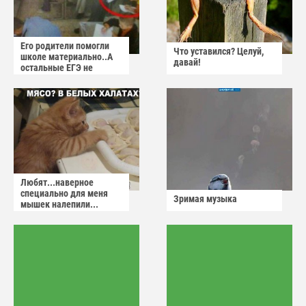
Его родители помогли
Что уставился? Целуй,
школе материально..А
давай!
остальные ЕГЭ не
сдадут
Любят...наверное
специально для меня
Зримая музыка
мышек налепили...