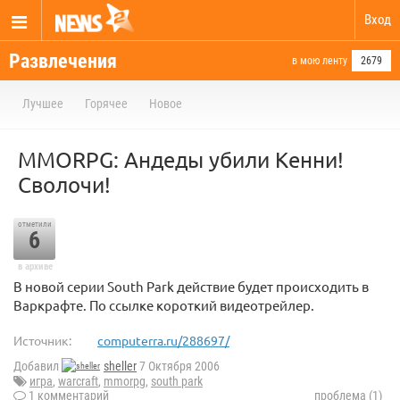
Вход
Развлечения
в мою ленту
2679
Лучшее
Горячее
Новое
MMORPG: Андеды убили Кенни!
Сволочи!
отметили
6
в архиве
В новой серии South Park действие будет происходить в
Варкрафте. По ссылке короткий видеотрейлер.
Источник:
computerra.ru/288697/
Добавил
sheller
7 Октября 2006
игра
,
warcraft
,
mmorpg
,
south park
1 комментарий
проблема (1)