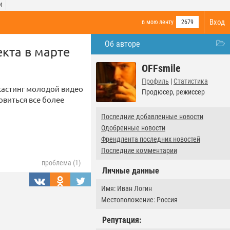
И
Вход
в мою ленту
2679
Об авторе
екта в марте
OFFsmile
Профиль
|
Статистика
 кастинг молодой видео
Продюсер, режиссер
виться все более
Последние добавленные новости
Одобренные новости
Френдлента последних новостей
Последние комментарии
проблема (1)
Личные данные
Имя: Иван Логин
Местоположение: Россия
Репутация: