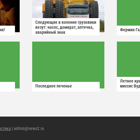
Следующие в колонне грузовики
везут: насос, домкрат, аптечка,
ик!
Фермин Га
аварийный знак
Летнее кр
Последнее печенье
миссис Ву
истика
| admin@news2.ru