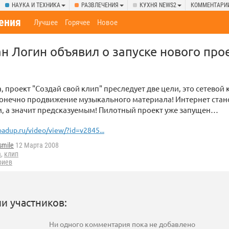
НАУКА И ТЕХНИКА
РАЗВЛЕЧЕНИЯ
КУХНЯ NEWS2
КОММЕНТАРИ
ения
Лучшее
Горячее
Новое
н Логин объявил о запуске нового про
а, проект "Создай свой клип" преследует две цели, это сетевой
онечно продвижение музыкального материала! Интернет стано
, а значит предсказуемым! Пилотный проект уже запущен…
oadup.ru/video/view/?id=v2845...
smile
12 Марта 2008
а
,
клип
риев
и участников:
Ни одного комментария пока не добавлено