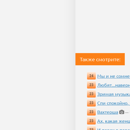
Также смотрите:
Мы и не сомне
24
Любят...навер
23
Зримая музык
23
Спи спокойно, 
23
Вахтерша
23
— 1
Ах, какая жен
23
И порох в поро
23