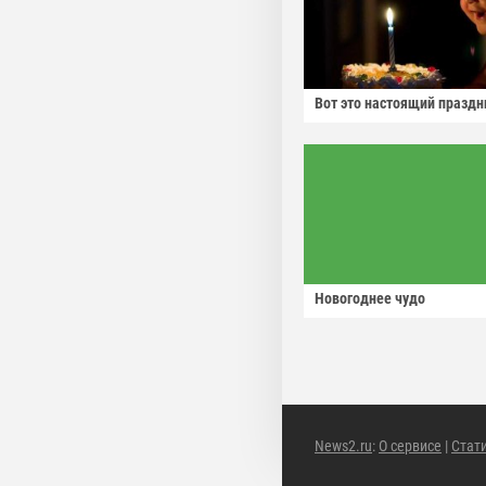
Вот это настоящий праздн
Новогоднее чудо
News2.ru
:
О сервисе
|
Стат