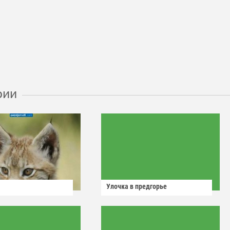
рии
Улочка в предгорье