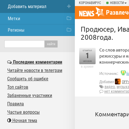
КОРОНАВИРУС
НОВОСТИ
Добавить материал
Развлеч
Метки
Продюсер, Ива
Регионы
2008года.
Со слов автор
отметил
1
режиссуры и к
коммерческим
Последние комментарии
человек
в архиве
Читайте новости в телеграм
Источник:
l
Сообщить об ошибке
Добавил
OFF
Топ сайтов
видео
,
музык
нет коммента
Забаненные участники
Правила
Частые вопросы
Комментари
Ночная тема