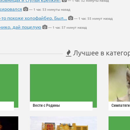
— 1 час 52 минуты назад
кировался
— 1 час 53 минуты назад
-то похоже холофайбер. Был...
— 1 час 55 минут назад
чико, дай поцелую
— 1 час 57 минут назад
Лучшее в катего
Вести с Родины
Симпатяги