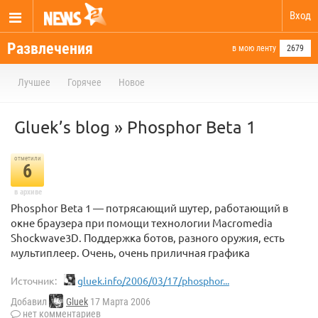
Вход
Развлечения
в мою ленту
2679
Лучшее
Горячее
Новое
Gluek’s blog » Phosphor Beta 1
отметили
6
в архиве
Phosphor Beta 1 — потрясающий шутер, работающий в
окне браузера при помощи технологии Macromedia
Shockwave3D. Поддержка ботов, разного оружия, есть
мультиплеер. Очень, очень приличная графика
Источник:
gluek.info/2006/03/17/phosphor...
Добавил
Gluek
17 Марта 2006
нет комментариев