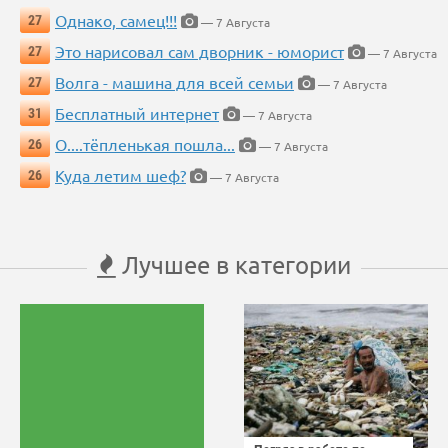
Однако, самец!!!
27
— 7 Августа
Это нарисовал сам дворник - юморист
27
— 7 Августа
Волга - машина для всей семьи
27
— 7 Августа
Бесплатный интернет
31
— 7 Августа
О....тёпленькая пошла...
26
— 7 Августа
Куда летим шеф?
26
— 7 Августа
Лучшее в категории