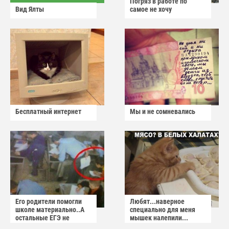
Погряз в работе по
Вид Ялты
самое не хочу
Бесплатный интернет
Мы и не сомневались
Его родители помогли
Любят...наверное
школе материально..А
специально для меня
остальные ЕГЭ не
мышек налепили...
сдадут