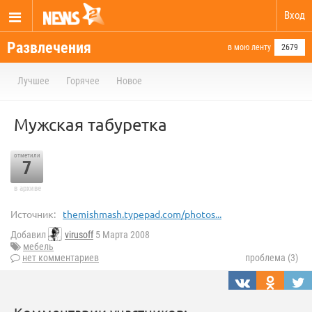
Вход
Развлечения
в мою ленту
2679
Лучшее
Горячее
Новое
Мужская табуретка
отметили
7
в архиве
Источник:
themishmash.typepad.com/photos...
Добавил
virusoff
5 Марта 2008
мебель
нет комментариев
проблема (3)